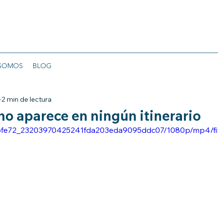
 SOMOS
BLOG
2 min de lectura
 no aparece en ningún itinerario
o/5bfe72_23203970425241fda203eda9095ddc07/1080p/mp4/f