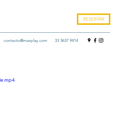
RESERVAR
contacto@marplay.com
33 3637 9414
ile.mp4