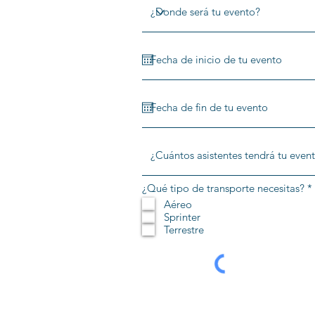
¿Qué tipo de transporte necesitas?
*
Aéreo
l
Sprinter
i
Terrestre
t
r
i