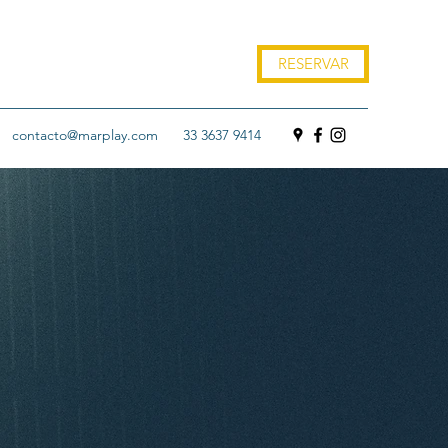
RESERVAR
contacto@marplay.com
33 3637 9414