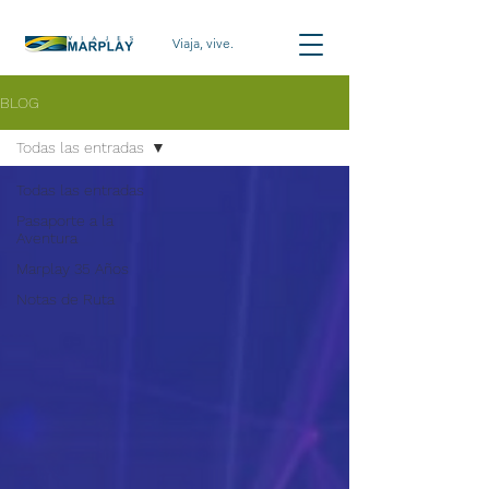
Viaja, vive.
BLOG
Todas las entradas
Todas las entradas
Pasaporte a la
Aventura
Marplay 35 Años
Notas de Ruta