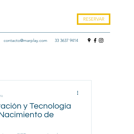
RESERVAR
contacto@marplay.com
33 3637 9414
ra
vación y Tecnología
 Nacimiento de