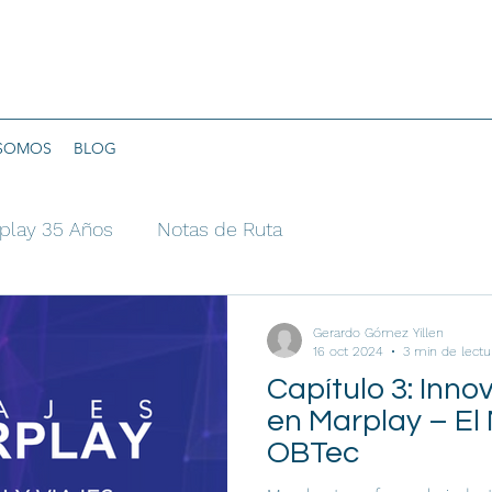
 SOMOS
BLOG
play 35 Años
Notas de Ruta
Gerardo Gómez Yillen
16 oct 2024
3 min de lectu
Capítulo 3: Inno
en Marplay – El
OBTec