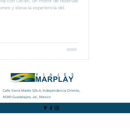
tria con OBTec, un motor de reservas
iones y eleva la experiencia del
Calle Sierra Madre 526-A, Independencia Oriente,
44340 Guadalajara, Jal., Mexico