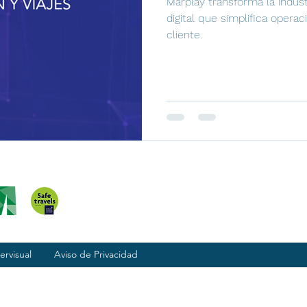
Marplay transforma la indus
digital que simplifica operac
cliente.
ervisual
Aviso de Privacidad