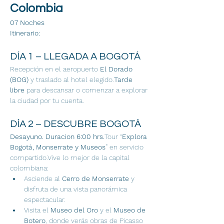
Colombia
07 Noches
Itinerario:
DÍA 1 – LLEGADA A BOGOTÁ
Recepción en el aeropuerto 
El Dorado 
(BOG)
 y traslado al hotel elegido.
Tarde 
libre
 para descansar o comenzar a explorar 
la ciudad por tu cuenta.
DÍA 2 – DESCUBRE BOGOTÁ
Desayuno. Duracion 6:00 hrs.
Tour “
Explora 
Bogotá, Monserrate y Museos
” en servicio 
compartido.Vive lo mejor de la capital 
colombiana:
Asciende al 
Cerro de Monserrate
 y 
disfruta de una vista panorámica 
espectacular.
Visita el 
Museo del Oro
 y el 
Museo de 
Botero
, donde verás obras de Picasso 