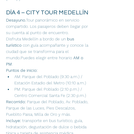
DÍA 4 – CITY TOUR MEDELLÍN
Desayuno.
Tour panorámico en servicio 
compartido. Los pasajeros deben llegar por 
su cuenta al punto de encuentro.
Disfruta Medellín a bordo de un 
bus 
turístico
 con guía acompañante y conoce la 
ciudad que se transforma para el 
mundo.Puedes elegir entre horario 
AM o 
PM
.
Puntos de inicio:
AM: Parque del Poblado (9:30 a.m.) / 
Estación Estadio del Metro (10:10 a.m.)
PM: Parque del Poblado (2:10 p.m.) / 
Centro Comercial Santa Fe (2:30 p.m.)
Recorrido:
 Parque del Poblado, Av. Poblado, 
Parque de las Luces, Pies Descalzos, 
Pueblito Paisa, Milla de Oro y más.
Incluye:
 transporte en bus turístico, guía, 
hidratación, degustación de dulce o bebida 
típica y tarjeta de asistencia médica. 