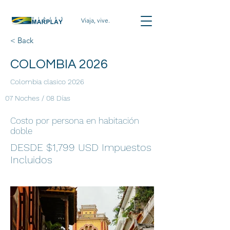
Viaja, vive.
< Back
COLOMBIA 2026
Colombia clasico 2026
07 Noches / 08 Días
Costo por persona en habitación
doble
DESDE $1,799 USD Impuestos
Incluidos