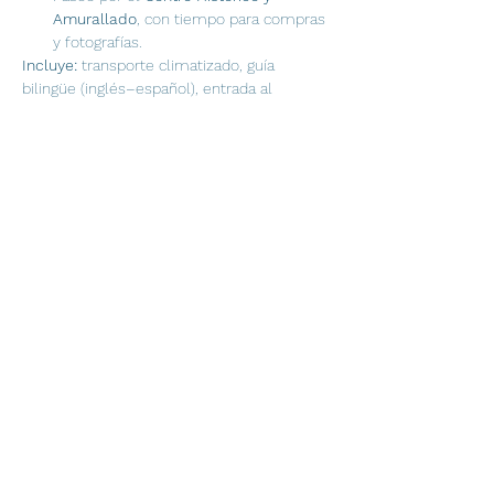
Amurallado
, con tiempo para compras 
y fotografías.
Incluye:
 transporte climatizado, guía 
bilingüe (inglés–español), entrada al 
Castillo.
El lugar y horario de recogida se 
confirman en destino.
DÍA 7 – DÍA LIBRE / OPCIONAL 
ISLAS DEL ROSARIO
Desayuno. Día libre.
Opcional (no incluido): 
Day Tour Isla del Encanto
 en las Islas del 
Rosario (8 horas, servicio compartido).
Disfruta de un paraíso tropical con playas 
de arena blanca, aguas cristalinas y un 
entorno natural espectacular.
Incluye:
Guía turístico
Actividades: fútbol, vóleibol, piscina, 
hamacas
Almuerzo tipo buffet (pollo, carne, 