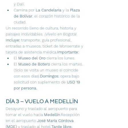
y Dalí.
Camina por 
La Candelaria
 y la 
Plaza 
de Bolívar
, el corazón histórico de la 
ciudad.
Un recorrido lleno de cultura, historia y 
paisajes inolvidables. ¡Vívelo en Bogotá!
Incluye:
 transporte, guía profesional, 
entradas a museos, ticket de Monserrate y 
tarjeta de asistencia médica.
Importante:
El 
Museo del Oro
 cierra los lunes.
El 
Museo de Botero
 cierra los martes.
(Solo se visita un museo si coincide 
con esos días).
Domingos:
 opera bajo 
solicitud con suplemento de 
USD 19 
por persona.
DÍA 3 – VUELO A MEDELLÍN
Desayuno y traslado al aeropuerto para 
tomar el vuelo hacia 
Medellín
.Recepción 
en el aeropuerto 
José María Córdova 
(MDE)
 y traslado al hotel.
Tarde libre.