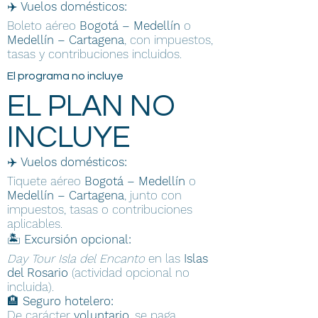
✈️
Vuelos domésticos:
Boleto aéreo
Bogotá – Medellín
o
Medellín – Cartagena
, con impuestos,
tasas y contribuciones incluidos.
El programa no incluye
EL PLAN NO
INCLUYE
✈️
Vuelos domésticos:
Tiquete aéreo
Bogotá – Medellín
o
Medellín – Cartagena
, junto con
impuestos, tasas o contribuciones
aplicables.
🏝️
Excursión opcional:
Day Tour Isla del Encanto
en las
Islas
del Rosario
(actividad opcional no
incluida).
🏨
Seguro hotelero:
De carácter
voluntario
, se paga