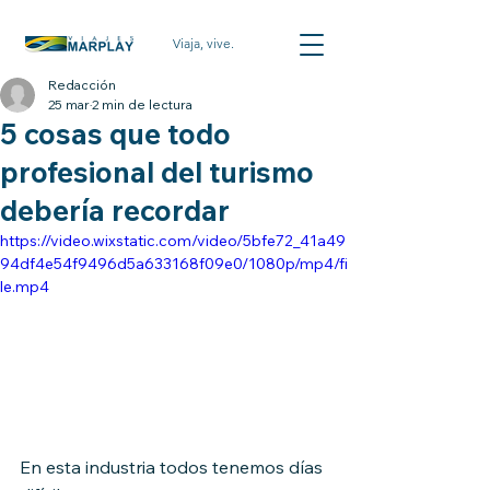
Viaja, vive.
Redacción
25 mar
2 min de lectura
5 cosas que todo
profesional del turismo
debería recordar
https://video.wixstatic.com/video/5bfe72_41a49
94df4e54f9496d5a633168f09e0/1080p/mp4/fi
le.mp4
En esta industria todos tenemos días 