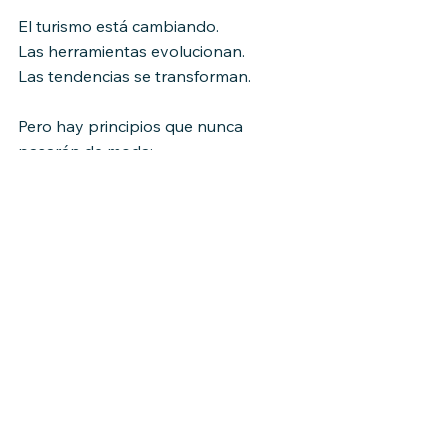
El turismo está cambiando.
Las herramientas evolucionan.
Las tendencias se transforman.
Pero hay principios que nunca 
pasarán de moda:
Servir con ética.
Con alma.
Con humanidad.
Y recordar, cada día, por qué 
decidimos estar en esta industria.
Notas de Ruta
Ideas que orientan el turismo del 
mañana.
Turismo
Experiencia Del Viajero
Industria Turística