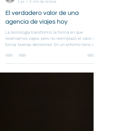
2 jul
2 min de lectura
El verdadero valor de una
agencia de viajes hoy
La tecnología transformó la forma en que
reservamos viajes, pero no reemplazó el valor de
tomar buenas decisiones. En un entorno lleno de
opciones, una agencia de viajes moderna aporta
experiencia, estrategia y respaldo humano para
que cada viaje sea más eficiente, seguro y libre de
complicaciones. Descubre por qué el verdadero
valor ya no está en vender boletos, sino en
acompañar a las personas antes, durante y
después de cada viaje.