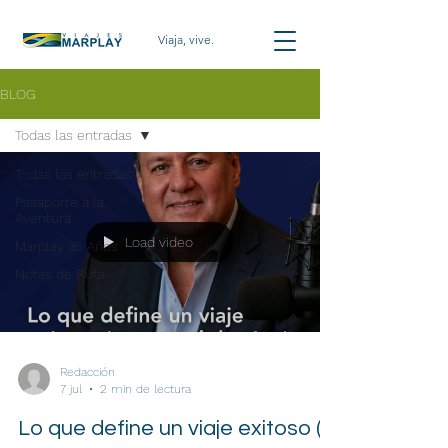
Viaja, vive.
BLOG
Todas las entradas
Todas las entradas
Pasaporte a la
Aventura
Load video
Marplay 35 Años
Notas de Ruta
Redacción
7 jul
2 min de lectura
Lo que define un viaje exitoso (y