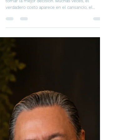
1 jun
2 min de lectura
La ilusión del “viaje barato”
Buscar el viaje más barato no siempre significa
tomar la mejor decisión. Muchas veces, el
verdadero costo aparece en el cansancio, el
estrés y la experiencia del trayecto. Viajar bien no
se trata de gastar más, sino de encontrar el
equilibrio correcto entre precio, comodidad y
tranquilidad.