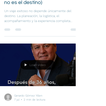
no es el destino)
Un viaje exitoso no depende únicamente del
destino. La planeación, la logística, el
acompañamiento y la experiencia completa
influyen mucho más de lo que solemos imaginar.
Este artículo reflexiona sobre los elementos que
realmente hacen memorable un viaje y por qué
las emociones pesan más que el lugar visitado.
Load video
Gerardo Gómez Yillen
7 jul
2 min de lectura