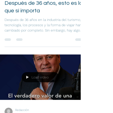
Después de 36 años, esto es lo
que sí importa
Después de 36 años en la industria del turismo, la
tecnología, los procesos y la forma de viajar han
cambiado por completo. Sin embargo, hay algo
que permanece intacto: el valor de la empatía, la
confianza y el acompañamiento humano. Una
reflexión sobre lo que realmente marca la
diferencia en cada viaje y por qué la experiencia
sigue siendo tan importante como el destino.
Load video
Redacción