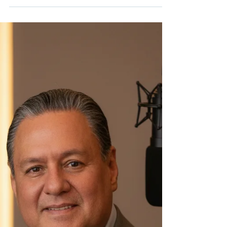
proveedor de viajes
Elegir un proveedor de viajes corporativos
únicamente por precio puede convertirse en un
error costoso. Más allá de las tarifas, el verdadero
valor está en la capacidad de respuesta, el
acompañamiento y el respaldo operativo cuando
surgen imprevistos que impactan directamente a
las empresas y sus equipos.