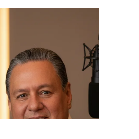
El mejor destino a veces es…
una conversación
Los viajes corporativos no siempre se recuerdan
por las reuniones o los destinos. A veces, una
conversación inesperada durante el trayecto
puede cambiar la perspectiva, recordar lo
importante y darle un nuevo sentido al
movimiento constante de quienes viven entre
aeropuertos, hoteles y agendas laborales.