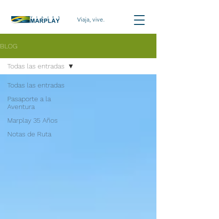
Viaja, vive.
BLOG
Todas las entradas
Todas las entradas
Pasaporte a la
Aventura
Marplay 35 Años
Notas de Ruta