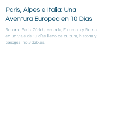
Redacción
11 mar 2025
2 min de lectura
París, Alpes e Italia: Una
Aventura Europea en 10 Días
Recorre París, Zúrich, Venecia, Florencia y Roma
en un viaje de 10 días lleno de cultura, historia y
paisajes inolvidables.