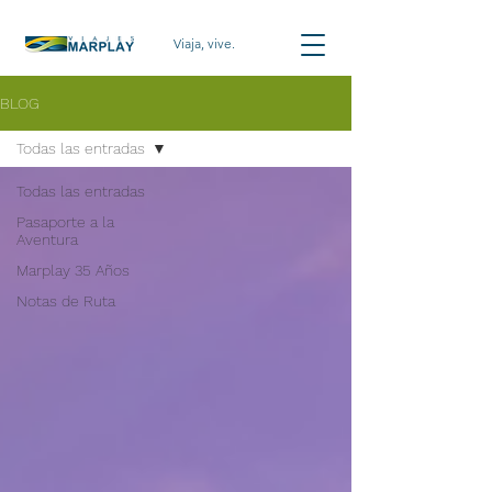
Viaja, vive.
BLOG
Todas las entradas
Todas las entradas
Pasaporte a la
Aventura
Marplay 35 Años
Notas de Ruta