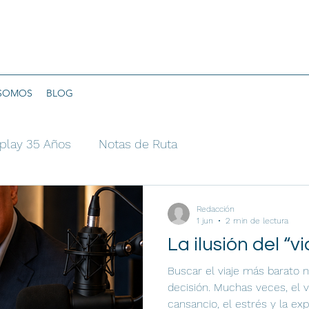
 SOMOS
BLOG
play 35 Años
Notas de Ruta
Redacción
1 jun
2 min de lectura
La ilusión del “v
Buscar el viaje más barato n
decisión. Muchas veces, el 
cansancio, el estrés y la exp