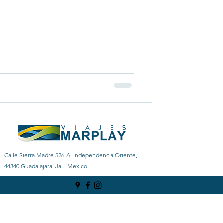
 de encontrar el equilibrio correcto
anquilidad.
Calle Sierra Madre 526-A, Independencia Oriente,
44340 Guadalajara, Jal., Mexico