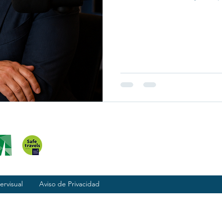
se trata de gastar más, sino
entre precio, comodidad y tr
ervisual
Aviso de Privacidad