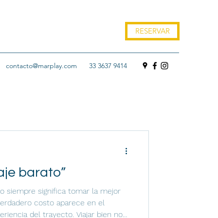
RESERVAR
contacto@marplay.com
33 3637 9414
iaje barato”
o siempre significa tomar la mejor
verdadero costo aparece en el
eriencia del trayecto. Viajar bien no