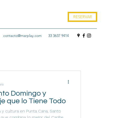
RESERVAR
contacto@marplay.com
33 3637 9414
ura
nto Domingo y
e que lo Tiene Todo
ia y cultura en Punta Cana, Santo
 que combina lo mejor del Caribe.