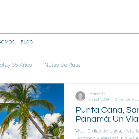
 SOMOS
BLOG
play 35 Años
Notas de Ruta
Redacción
9 sept 2024
2 min de lect
Punta Cana, Sa
Panamá: Un Viaj
Vive 10 días de playa, histor
Domingo y Panamá. Un viaje