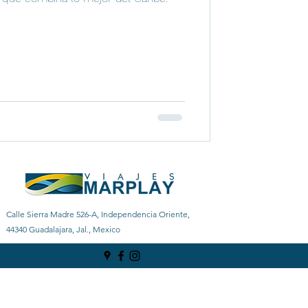
Calle Sierra Madre 526-A, Independencia Oriente,
44340 Guadalajara, Jal., Mexico