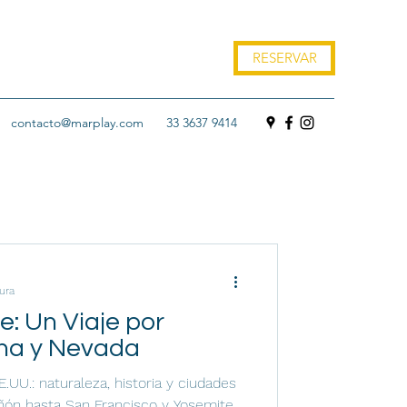
RESERVAR
contacto@marplay.com
33 3637 9414
ura
e: Un Viaje por
zona y Nevada
.UU.: naturaleza, historia y ciudades
ñón hasta San Francisco y Yosemite.