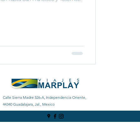
Calle Sierra Madre 526-A, Independencia Oriente,
44340 Guadalajara, Jal., Mexico