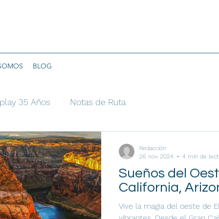
 SOMOS
BLOG
play 35 Años
Notas de Ruta
Redacción
26 nov 2024
4 min de lect
Sueños del Oest
California, Ari
Vive la magia del oeste de EE
vibrantes. Desde el Gran Ca