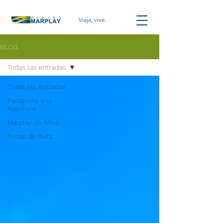
Viaja, vive.
BLOG
Todas las entradas
Todas las entradas
Pasaporte a la
Aventura
Marplay 35 Años
Notas de Ruta