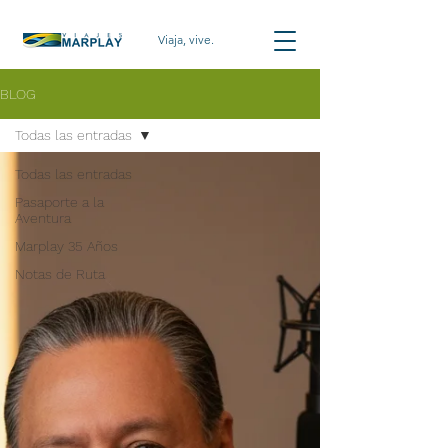
Viaja, vive.
BLOG
Todas las entradas
Todas las entradas
Pasaporte a la
Aventura
Marplay 35 Años
Notas de Ruta