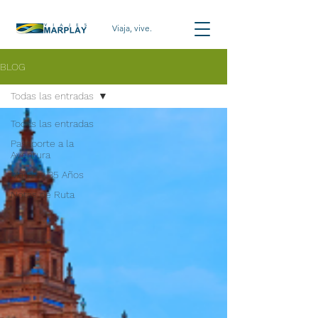
Viaja, vive.
BLOG
Todas las entradas
Todas las entradas
Pasaporte a la
Aventura
Marplay 35 Años
Notas de Ruta