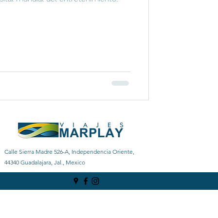
Calle Sierra Madre 526-A, Independencia Oriente,
44340 Guadalajara, Jal., Mexico