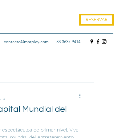
RESERVAR
contacto@marplay.com
33 3637 9414
ura
pital Mundial del
 espectáculos de primer nivel. Vive
pital mundial del entretenimiento.