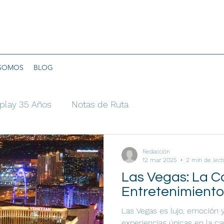
 SOMOS
BLOG
play 35 Años
Notas de Ruta
Redacción
12 mar 2025
2 min de lect
Las Vegas: La Ca
Entretenimiento
Las Vegas es lujo, emoción y
experiencias únicas en la ca