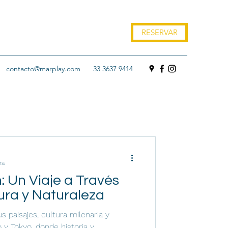
RESERVAR
contacto@marplay.com
33 3637 9414
ra
 Un Viaje a Través
tura y Naturaleza
s paisajes, cultura milenaria y
y Tokyo, donde historia y