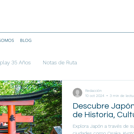
 SOMOS
BLOG
play 35 Años
Notas de Ruta
Redacción
10 oct 2024
3 min de lectu
Descubre Japón:
de Historia, Cul
Explora Japón a través de su
ciudades como Osaka, Kyoto 