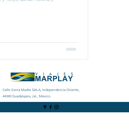
Calle Sierra Madre 526-A, Independencia Oriente,
44340 Guadalajara, Jal., Mexico