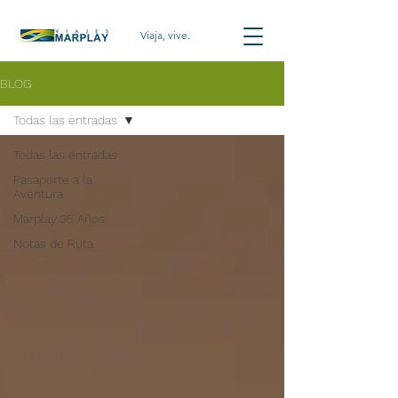
Viaja, vive.
BLOG
Todas las entradas
Todas las entradas
Pasaporte a la
Aventura
Marplay 35 Años
Notas de Ruta