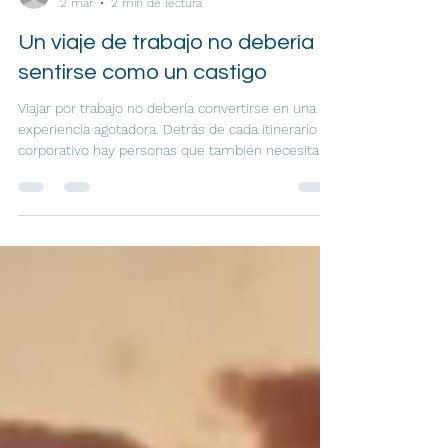
Redacción
2 mar
2 min de lectura
Un viaje de trabajo no debería
sentirse como un castigo
Viajar por trabajo no debería convertirse en una
experiencia agotadora. Detrás de cada itinerario
corporativo hay personas que también necesitan
descanso, claridad y bienestar. Repensar los viajes
empresariales es entender que cuidar al viajero
también impacta en su desempeño y en la forma
en que vive cada trayecto.