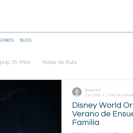
 SOMOS
BLOG
play 35 Años
Notas de Ruta
Redacción
3 jul 2024
2 min de lectura
Disney World Or
Verano de Ensu
Familia