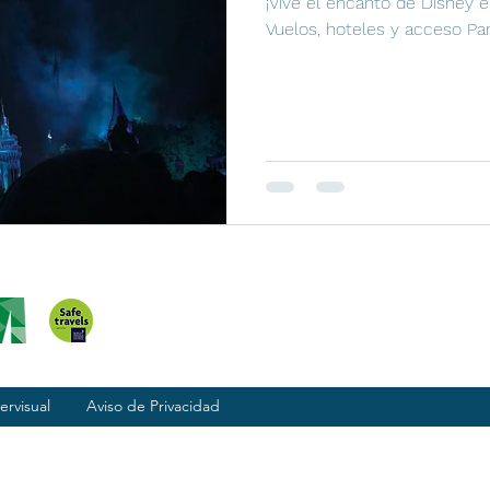
¡Vive el encanto de Disney 
Vuelos, hoteles y acceso Par
ervisual
Aviso de Privacidad