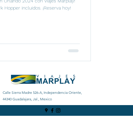
en Orlando 2024 con Viajes Marplay!
k Hopper incluidos. ¡Reserva hoy!
Calle Sierra Madre 526-A, Independencia Oriente,
44340 Guadalajara, Jal., Mexico