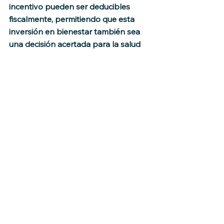
incentivo pueden ser deducibles 
fiscalmente, permitiendo que esta 
inversión en bienestar también sea 
una decisión acertada para la salud 
financiera de la empresa.
La nueva era empresarial requiere de 
líderes que entiendan que invertir en 
la felicidad y estabilidad emocional 
de su equipo es tan crucial como 
cualquier otra inversión operativa o 
tecnológica. Te invito a considerar 
cómo un ajuste en tu enfoque hacia 
los recursos humanos puede resultar 
en cambios significativos en la 
satisfacción y lealtad de tu equipo.
Viajes Personalizados
Productividad Empresarial