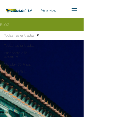
Viaja, vive.
BLOG
Todas las entradas
Todas las entradas
Pasaporte a la
Aventura
Marplay 35 Años
Notas de Ruta