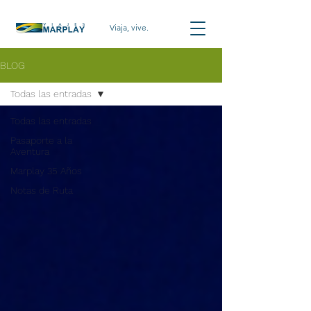
Viaja, vive.
BLOG
Todas las entradas
Todas las entradas
Pasaporte a la
Aventura
Marplay 35 Años
Notas de Ruta